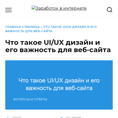
Перейти
к
содержанию
ГЛАВНАЯ СТРАНИЦА
»
ЧТО ТАКОЕ UI/UX ДИЗАЙН И ЕГО
ВАЖНОСТЬ ДЛЯ ВЕБ-САЙТА
Что такое UI/UX дизайн и
его важность для веб-сайта
ВОПРОСЫ И ОТВЕТЫ
АВТОР
НА ЧТЕНИЕ