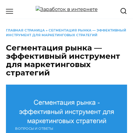
Перейти
к
содержанию
ГЛАВНАЯ СТРАНИЦА
»
СЕГМЕНТАЦИЯ РЫНКА — ЭФФЕКТИВНЫЙ
ИНСТРУМЕНТ ДЛЯ МАРКЕТИНГОВЫХ СТРАТЕГИЙ
Сегментация рынка —
эффективный инструмент
для маркетинговых
стратегий
ВОПРОСЫ И ОТВЕТЫ