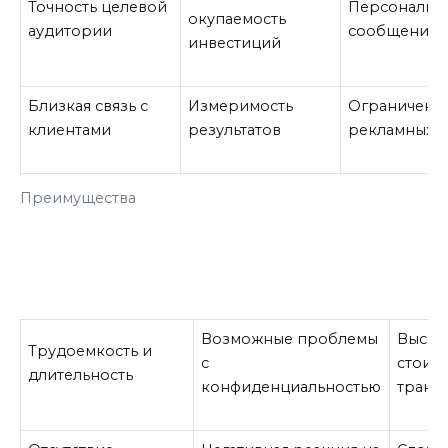
Точность целевой
Персонализ
окупаемость
аудитории
сообщения
инвестиций
Близкая связь с
Измеримость
Ограничени
клиентами
результатов
рекламных 
Преимущества
Возможные проблемы
Высок
Трудоемкость и
с
стоим
длительность
конфиденциальностью
транз