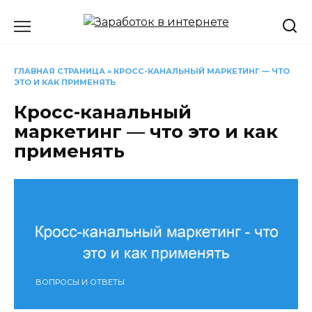
Перейти
к
содержанию
ГЛАВНАЯ СТРАНИЦА
»
КРОСС-КАНАЛЬНЫЙ МАРКЕТИНГ — ЧТО
ЭТО И КАК ПРИМЕНЯТЬ
Кросс-канальный
маркетинг — что это и как
применять
ВОПРОСЫ И ОТВЕТЫ