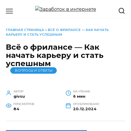
Перейти
к
содержанию
ГЛАВНАЯ СТРАНИЦА
»
ВСЁ О ФРИЛАНСЕ — КАК НАЧАТЬ
КАРЬЕРУ И СТАТЬ УСПЕШНЫМ
Всё о фрилансе — Как
начать карьеру и стать
успешным
ВОПРОСЫ И ОТВЕТЫ
АВТОР
НА ЧТЕНИЕ
givsu
6 мин
ПРОСМОТРОВ
ОПУБЛИКОВАНО
84
20.12.2024