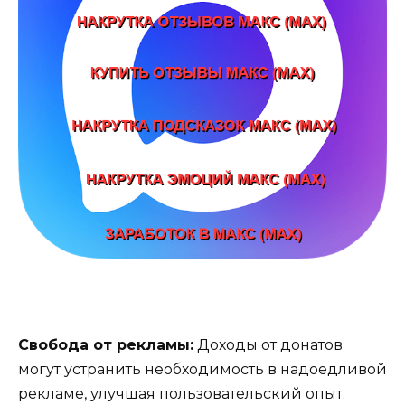
Свобода от рекламы:
Доходы от донатов
могут устранить необходимость в надоедливой
рекламе, улучшая пользовательский опыт.