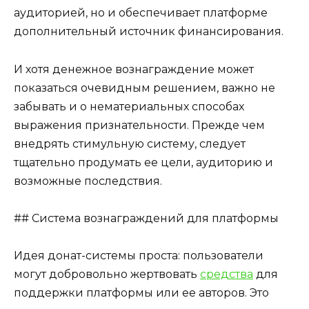
аудиторией, но и обеспечивает платформе
дополнительный источник финансирования.
И хотя денежное вознаграждение может
показаться очевидным решением, важно не
забывать и о нематериальных способах
выражения признательности. Прежде чем
внедрять стимульную систему, следует
тщательно продумать ее цели, аудиторию и
возможные последствия.
## Система вознаграждений для платформы
Идея донат-системы проста: пользователи
могут добровольно жертвовать
средства
для
поддержки платформы или ее авторов. Это