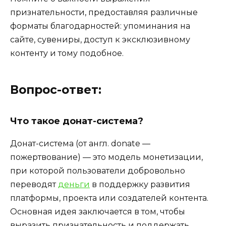
признательности, предоставляя различные
форматы благодарностей: упоминания на
сайте, сувениры, доступ к эксклюзивному
контенту и тому подобное.
Вопрос-ответ:
Что такое донат-система?
Донат-система (от англ. donate —
пожертвование) — это модель монетизации,
при которой пользователи добровольно
переводят
деньги
в поддержку развития
платформы, проекта или создателей контента.
Основная идея заключается в том, чтобы
выразить признательность и поддержать