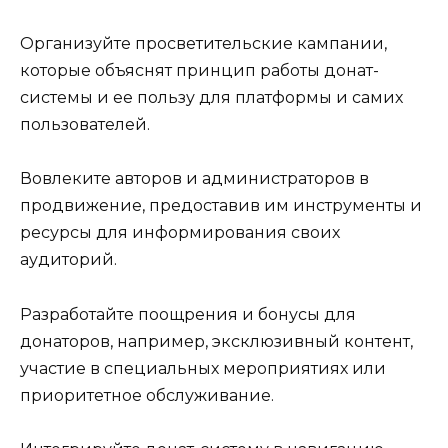
Организуйте просветительские кампании,
которые объяснят принцип работы донат-
системы и ее пользу для платформы и самих
пользователей.
Вовлеките авторов и администраторов в
продвижение, предоставив им инструменты и
ресурсы для информирования своих
аудиторий.
Разработайте поощрения и бонусы для
донаторов, например, эксклюзивный контент,
участие в специальных мероприятиях или
приоритетное обслуживание.