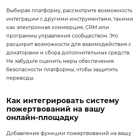
Выбирая платформу, рассмотрите возможность
интеграции с другими инструментами, такими
как электронная коммерция, CRM или
программы управления сообществом. Это
расширит возможности для взаимодействия с
донаторами и сбора дополнительных средств.
Не забудьте оценить меры обеспечения
безопасности платформы, чтобы защитить
переводы.
Как интегрировать систему
пожертвований на вашу
онлайн-площадку
Добавление функции пожертвований на вашу