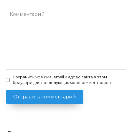
Комментарий
Сохранить моё имя, email и адрес сайта в этом
браузере для последующих моих комментариев.