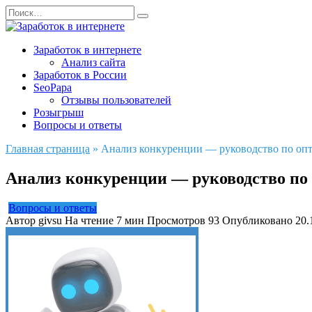
Перейти
Search
к
for:
содержанию
Заработок в интернете
Анализ сайта
Заработок в России
SeoPapa
Отзывы пользователей
Розыгрыш
Вопросы и ответы
Главная страница
»
Анализ конкуренции — руководство по оп
Анализ конкуренции — руководство по
Вопросы и ответы
Автор
givsu
На чтение
7 мин
Просмотров
93
Опубликовано
20.