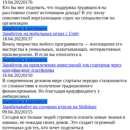
19.04.2022
0
176
Кто бы мог подумать, что поддержка трудящихся на
расстоянии станет источником дохода? В эту эпоху
повсеместной виртуализации спрос на специалистов по
организации
Заработок в интернете
Заработок на мобильных играх с Unity
18.04.2022
0
137
Венец творчества любого программиста — воплощение его
мастерства в уникальных, захватывающих, интерактивных
произведениях. И если вы относитесь к
Заработок в интернете
Заработок на привлечении инвестиций для стартапов через
краудфандинг-платформы
16.04.2022
0
150
В современном деловом мире стартапы нередко сталкиваются
со сложностями в получении традиционного
финансирования. Но благодаря краудфандингу у
амбициозных
Заработок в интернете
Зарабатывайте на создании курсов на Skillshare
09.04.2022
0
155
Сегодня все больше людей стремятся освоить новые знания и
навыки, не покидая своих домов. Это создает огромный
потенциал для тех, кто хочет поделиться