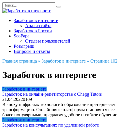
Перейти
Search
к
for:
содержанию
Заработок в интернете
Анализ сайта
Заработок в России
SeoPapa
Отзывы пользователей
Розыгрыш
Вопросы и ответы
Главная страница
»
Заработок в интернете
»
Страница 102
Заработок в интернете
Заработок в интернете
Заработок на онлайн-репетиторстве с Chegg Tutors
21.04.2022
0
109
В эпоху цифровых технологий образование претерпевает
трансформацию. Онлайновые платформы становятся все
более популярными, предлагая удобное и гибкое обучение
Заработок в интернете
Заработок на консультациях по удаленной работе