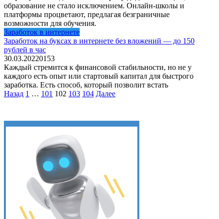
образование не стало исключением. Онлайн-школы и
платформы процветают, предлагая безграничные
возможности для обучения.
Заработок в интернете
Заработок на буксах в интернете без вложений — до 150
рублей в час
30.03.2022
0
153
Каждый стремится к финансовой стабильности, но не у
каждого есть опыт или стартовый капитал для быстрого
заработка. Есть способ, который позволит встать
Пагинация
Назад
1
…
101
102
103
104
Далее
записей